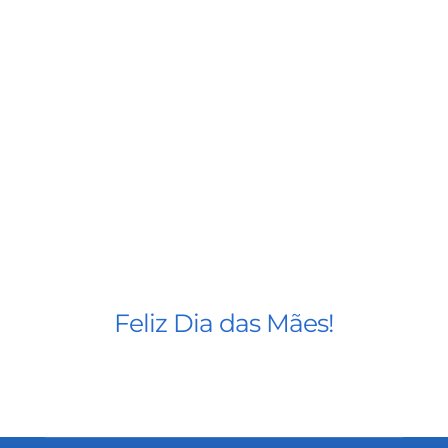
BLOG
CONTATO
AGENDE 
SEARCH
FOR:
Feliz Dia das Mães!