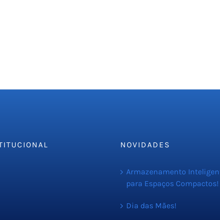
TITUCIONAL
NOVIDADES
resa
Armazenamento Inteligen
para Espaços Compactos!
iços
C
Dia das Mães!