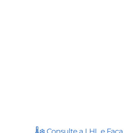
🌡️❄️ Consulte a LHL e Faça