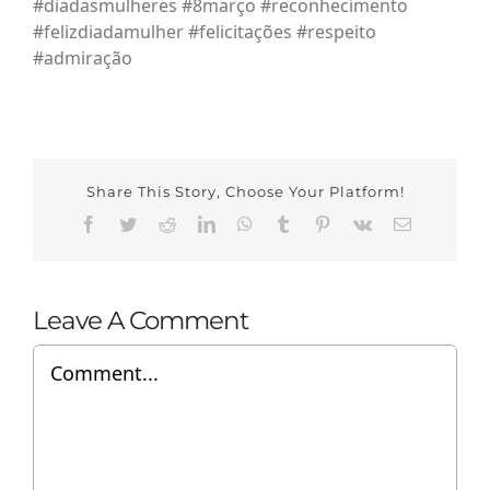
#diadasmulheres #8março #reconhecimento
#felizdiadamulher #felicitações #respeito
#admiração
Share This Story, Choose Your Platform!
Facebook
Twitter
Reddit
LinkedIn
WhatsApp
Tumblr
Pinterest
Vk
Email
Leave A Comment
Comment