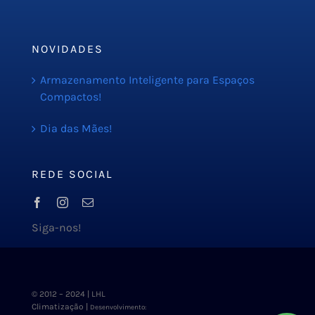
Blog
NOVIDADES
Armazenamento Inteligente para Espaços
Compactos!
Dia das Mães!
REDE SOCIAL
Siga-nos!
© 2012 – 2024 | LHL
Climatização |
Desenvolvimento: