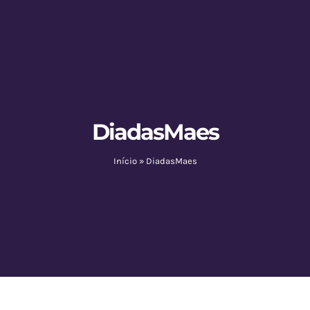
DiadasMaes
Início
»
DiadasMaes