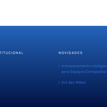
TITUCIONAL
NOVIDADES
resa
Armazenamento Inteligen
para Espaços Compactos!
iços
C
Dia das Mães!
amento