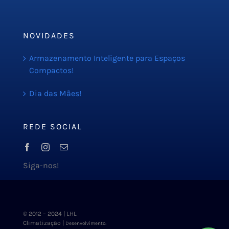
Blog
NOVIDADES
Armazenamento Inteligente para Espaços
Compactos!
Dia das Mães!
REDE SOCIAL
Siga-nos!
© 2012 – 2024 | LHL
Climatização |
Desenvolvimento: