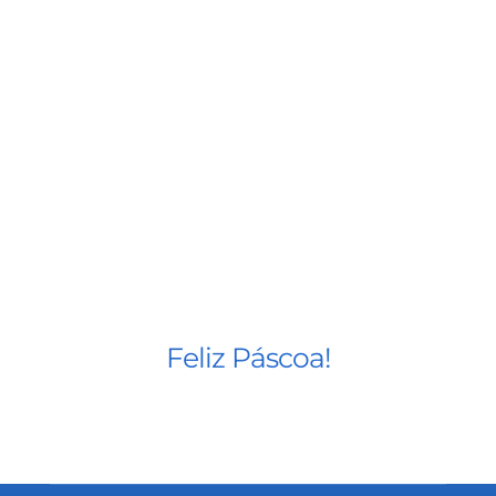
BLOG
CONTATO
AGENDE 
SEARCH
FOR:
Feliz Páscoa!