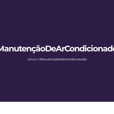
ManutençãoDeArCondicionad
Início
»
ManutençãoDeArCondicionado