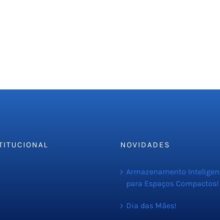
TITUCIONAL
NOVIDADES
resa
Armazenamento Inteligen
para Espaços Compactos!
iços
C
Dia das Mães!