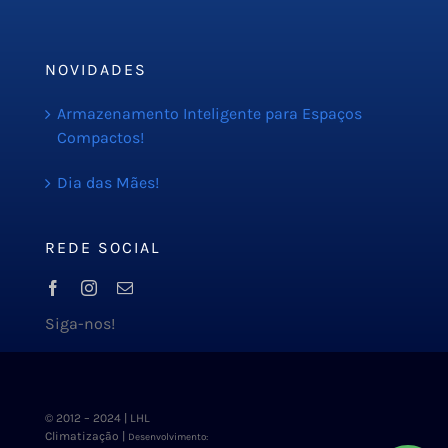
Blog
NOVIDADES
Armazenamento Inteligente para Espaços
Compactos!
Dia das Mães!
REDE SOCIAL
Siga-nos!
© 2012 – 2024 | LHL
Climatização |
Desenvolvimento: