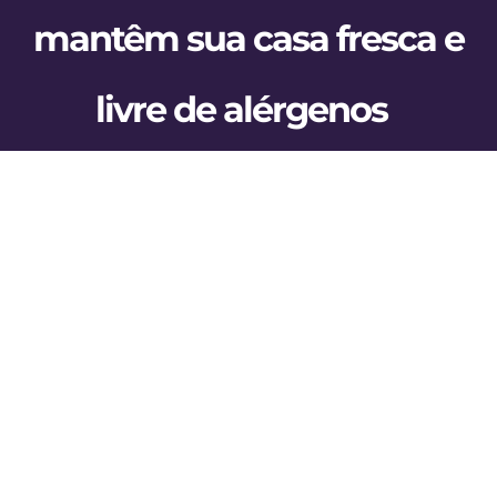
BLOG
mantêm sua casa fresca e
CONTATO
livre de alérgenos
AGENDE 
SEARCH
View
FOR:
Larger
Image