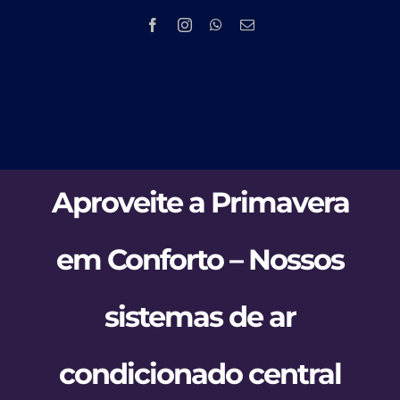
Skip
to
content
Tog
HOME
Nav
Aproveite a Primavera
EMPRESA
em Conforto – Nossos
PRODUTOS 
sistemas de ar
PMOC
NOV
condicionado central