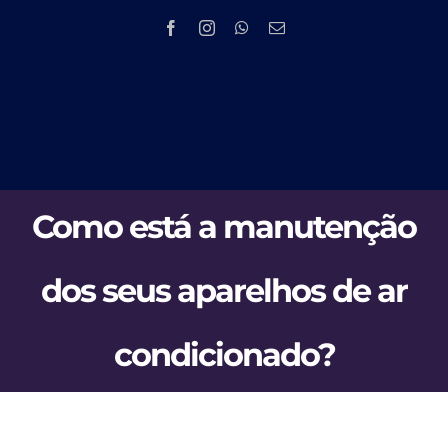
Skip
to
content
Tog
HOME
Nav
Como está a manutenção
EMPRESA
dos seus aparelhos de ar
PRODUTOS 
condicionado?
PMOC
NOV