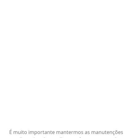
BLOG
View
Larger
Image
CONTATO
AGENDE 
SEARCH
FOR:
⁠É muito importante mantermos as manutenções