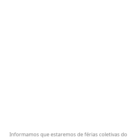
BLOG
View
Larger
Image
CONTATO
AGENDE 
SEARCH
FOR:
Informamos que estaremos de férias coletivas do