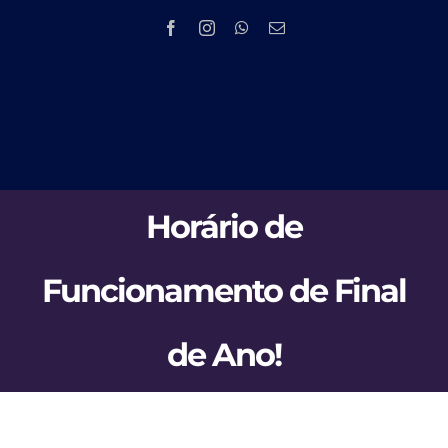
Skip
to
content
Tog
HOME
Nav
Horário de
EMPRESA
Funcionamento de Final
PRODUTOS 
de Ano!
PMOC
NOV