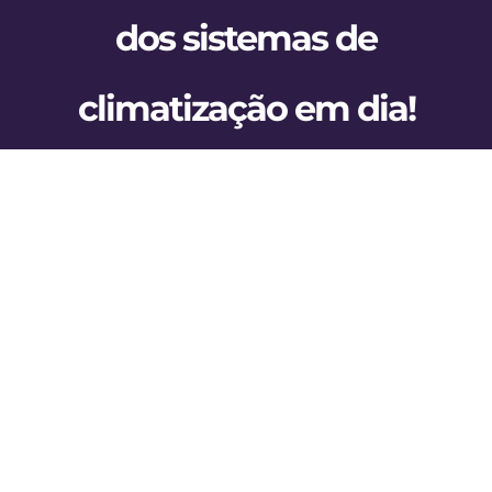
BLOG
dos sistemas de
CONTATO
climatização em dia!
AGENDE 
SEARCH
View
FOR:
Larger
Image