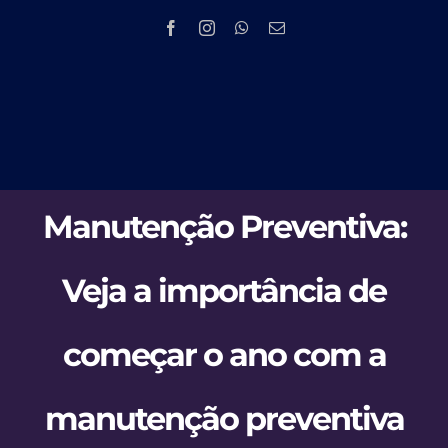
Skip
to
content
Tog
HOME
Nav
Manutenção Preventiva:
EMPRESA
Veja a importância de
PRODUTOS 
começar o ano com a
PMOC
NOV
manutenção preventiva