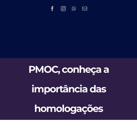
Skip
to
content
Tog
HOME
Nav
PMOC, conheça a
EMPRESA
importância das
PRODUTOS 
homologações
PMOC
NOV