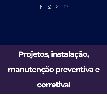
Skip
to
content
Tog
HOME
Nav
Projetos, instalação,
EMPRESA
manutenção preventiva e
PRODUTOS 
corretiva!
PMOC
NOV