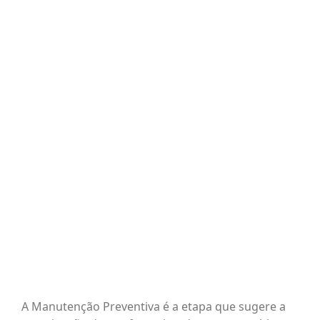
BLOG
View
Larger
Image
CONTATO
AGENDE 
SEARCH
FOR:
A Manutenção Preventiva é a etapa que sugere a