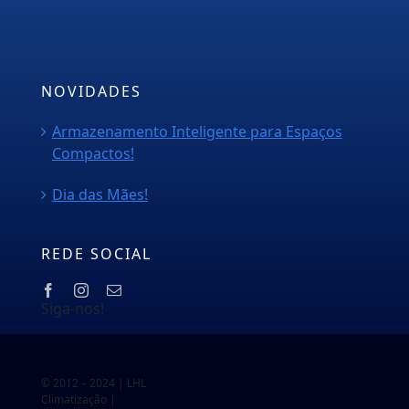
Orçamento
Blog
NOVIDADES
Armazenamento Inteligente para Espaços
Compactos!
Dia das Mães!
REDE SOCIAL
Siga-nos!
© 2012 – 2024 | LHL
Climatização |