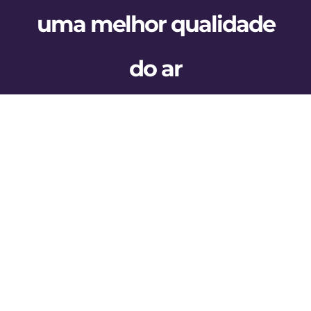
BLOG
uma melhor qualidade
CONTATO
do ar
AGENDE 
SEARCH
View
FOR:
Larger
Image