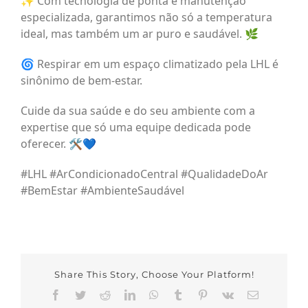
✨ Com tecnologia de ponta e manutenção
especializada, garantimos não só a temperatura
ideal, mas também um ar puro e saudável. 🌿
🌀 Respirar em um espaço climatizado pela LHL é
sinônimo de bem-estar.
Cuide da sua saúde e do seu ambiente com a
expertise que só uma equipe dedicada pode
oferecer. 🛠️💙
#LHL #ArCondicionadoCentral #QualidadeDoAr
#BemEstar #AmbienteSaudável
Share This Story, Choose Your Platform!
Facebook
Twitter
Reddit
LinkedIn
WhatsApp
Tumblr
Pinterest
Vk
Email