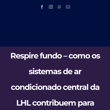
Skip
to
content
Tog
HOME
Nav
Respire fundo – como os
EMPRESA
sistemas de ar
PRODUTOS 
condicionado central da
PMOC
NOV
LHL contribuem para