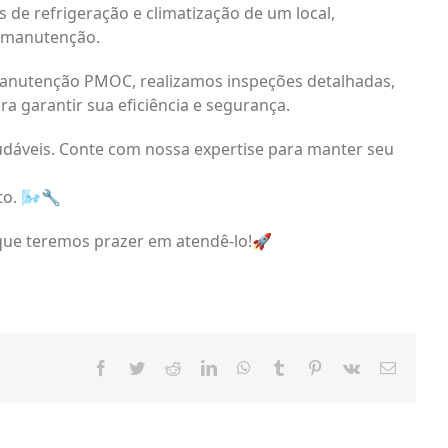
de refrigeração e climatização de um local,
e manutenção.
anutenção PMOC, realizamos inspeções detalhadas,
ra garantir sua eficiência e segurança.
dáveis. Conte com nossa expertise para manter seu
o. 🌬️🔧
ue teremos prazer em atendê-lo!🚀
Facebook
Twitter
Reddit
LinkedIn
WhatsApp
Tumblr
Pinterest
Vk
Email