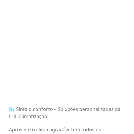
BLOG
CONTATO
AGENDE 
SEARCH
FOR:
🌬️ Sinta o conforto – Soluções personalizadas da
LHL Climatização!
Aproveite o clima agradável em todos os