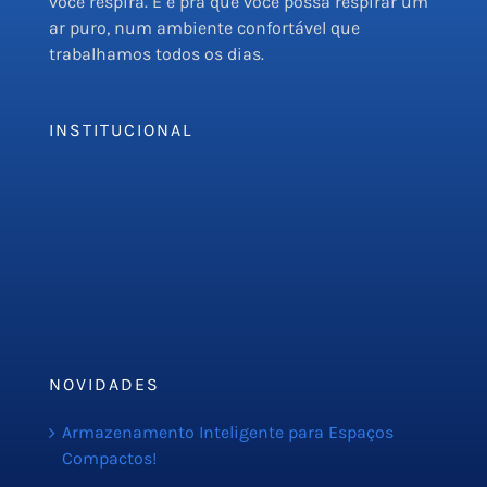
você respira. E é pra que você possa respirar um
ar puro, num ambiente confortável que
trabalhamos todos os dias.
INSTITUCIONAL
Empresa
Serviços
PMOC
Orçamento
Blog
NOVIDADES
Armazenamento Inteligente para Espaços
Compactos!