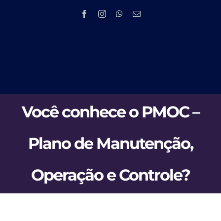
Skip
to
content
Tog
HOME
Nav
Você conhece o PMOC –
EMPRESA
Plano de Manutenção,
PRODUTOS 
Operação e Controle?
PMOC
NOV