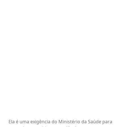
BLOG
View
Larger
Image
CONTATO
AGENDE 
SEARCH
FOR:
Ela é uma exigência do Ministério da Saúde para