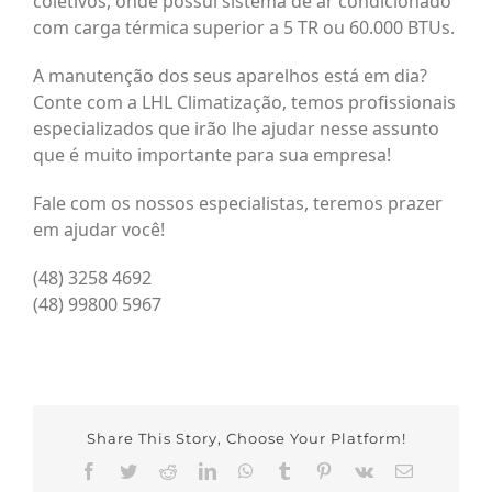
coletivos, onde possui sistema de ar condicionado
com carga térmica superior a 5 TR ou 60.000 BTUs.
A manutenção dos seus aparelhos está em dia?
Conte com a LHL Climatização, temos profissionais
especializados que irão lhe ajudar nesse assunto
que é muito importante para sua empresa!
Fale com os nossos especialistas, teremos prazer
em ajudar você!
(48) 3258 4692
(48) 99800 5967
Share This Story, Choose Your Platform!
Facebook
Twitter
Reddit
LinkedIn
WhatsApp
Tumblr
Pinterest
Vk
Email