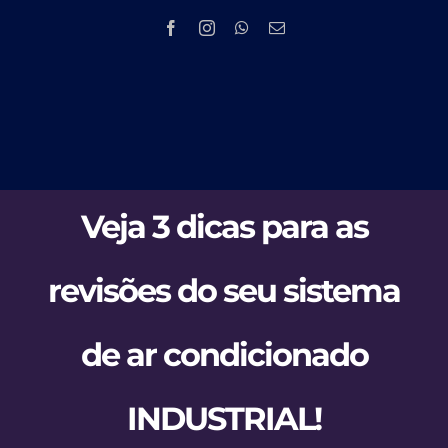
Skip
to
content
Tog
HOME
Nav
Veja 3 dicas para as
EMPRESA
revisões do seu sistema
PRODUTOS 
de ar condicionado
PMOC
NOV
INDUSTRIAL!